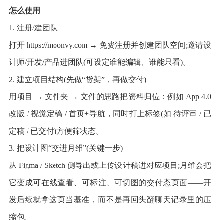
怎么使用
1. 注册/建团队
打开 https://moonvy.com → 免费注册并创建团队空间;邀请设
计师/开发/产品进团队(可设定谁能编辑、谁能只看)。
2. 建立项目结构(先做“货架”，再做交付)
用项目 → 文件夹 → 文件的思路把资料归位：例如 App 4.0
改版 / 视觉定稿 / 首页+导航，同时打上标签(如 待评审 / 已
定稿 / 已交付)方便筛状态。
3. 把设计图“交进月维”(关键一步)
从 Figma / Sketch 侧导出或上传设计稿进对应项目;月维会把
它变成可在线查看、可标注、可切图的交付态页面——开
发后续就拿这页当基准，而不是再回头翻聊天记录里的压
缩包。