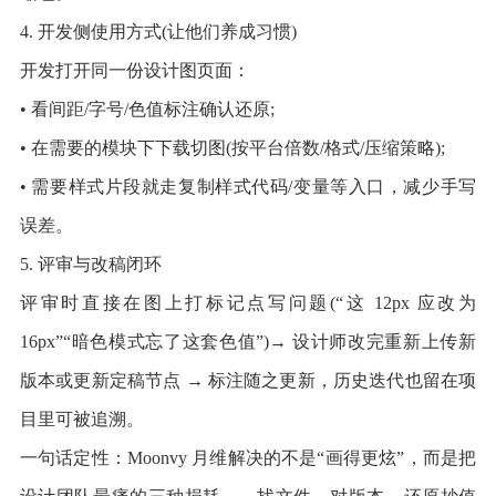
4. 开发侧使用方式(让他们养成习惯)
开发打开同一份设计图页面：
• 看间距/字号/色值标注确认还原;
• 在需要的模块下下载切图(按平台倍数/格式/压缩策略);
• 需要样式片段就走复制样式代码/变量等入口，减少手写
误差。
5. 评审与改稿闭环
评审时直接在图上打标记点写问题(“这 12px 应改为
16px”“暗色模式忘了这套色值”)→ 设计师改完重新上传新
版本或更新定稿节点 → 标注随之更新，历史迭代也留在项
目里可被追溯。
一句话定性：Moonvy 月维解决的不是“画得更炫”，而是把