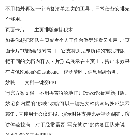
不用额外再装一个滴答清单之类的工具，日常任务安排完
全够用。
页面卡片——主页排版像搭积木
如果你想把团队主页或者个人工作台做得好看又实用，"页
面卡片"功能会很对胃口。它支持所见即所得的拖拽排版，
把不同的文档内容以卡片形式展示在主页上，搭出来效果
有点像Notion的Dashboard，视觉清晰，信息层级分明。
妙映——文档一键变PPT
写完方案文档，不用再苦哈哈地打开PowerPoint重新排版。
妙记多内置的"妙映"功能可以一键把文档内容转换成演示
PPT，直接用于会议汇报。演示时还支持光标视觉跟随，演
讲体验拉满。对于经常需要"写完就讲"的内容团队来说，