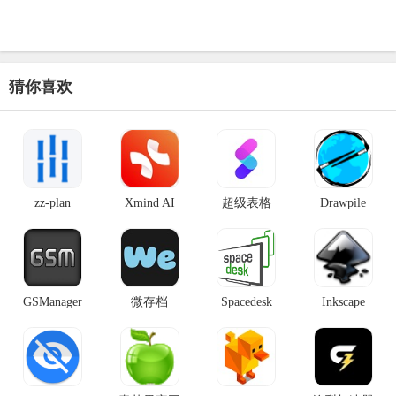
猜你喜欢
zz-plan
Xmind AI
超级表格
Drawpile
GSManager
微存档
Spacedesk
Inkscape