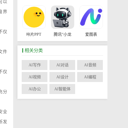
可以
盘界
不仅
咔片PPT
腾讯“小龙
爱图表
相关分类
文件
AI写作
AI对话
AI音频
不仅
爱派AiPy
扣子空间
AI视频
AI设计
AI编程
AI办公
AI智能体
充分
安全
断发