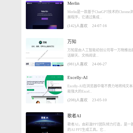
Merlin
Merlin是一款基于ChatGPT技术的Chrom
展程序，它通过集成...
(142)人喜欢
24-07-16
万知
万知是由人工智能初创公司零一万物推出的
话聊天、文档阅读...
(981)人喜欢
24-06-27
Excelly-AI
Excelly-AI在浏览器中毫不费力地将纯文
能强大的Excel...
(208)人喜欢
23-05-10
歌者AI
歌者AI，由彩漩PPT团队倾力打造，是一
的AI PPT生成工具。它...