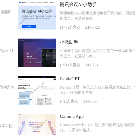
腾讯会议AI小助手
e浏览器扩
腾讯会议AI小助手是腾讯会议平台内的一项创
能服务，它通过集成...
(378)人喜欢
24-07-25
小微助手
集AI对
小微助手是由微信团队精心打造的一款桌面端A
率工具，它通过与PC...
(191)人喜欢
24-07-31
PandaGPT
本转换为功
PandaGPT是一款先进的AI文档要点总结工具
设计用于帮助用户快...
(71)人喜欢
24-06-24
Gamma App
Gamma App一种由 AI 提供支持的表达想法的
款革命性
介。 无需任何格式...