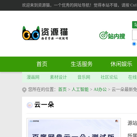
欢迎来到资源猫，一个优秀的网址导航！觉得本站不错，请按 Ctrl 
首页
生活服务
休闲娱乐
漫画网
素材设计
音乐网
社区论坛
在线
您所在的位置：
首页
>
人工智能
>
AI办公
>
云一朵最新
云一朵
源
所