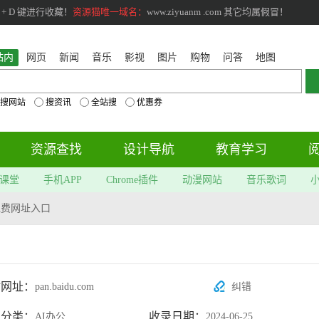
+ D 键进行收藏！
资源猫唯一域名：
www.ziyuanm .com 其它均属假冒！
站内
网页
新闻
音乐
影视
图片
购物
问答
地图
搜网站
搜资讯
全站搜
优惠券
资源查找
设计导航
教育学习
课堂
手机APP
Chrome插件
动漫网站
音乐歌词
免费网址入口
站网址：
pan.baidu.com
纠错
属分类：
收录日期：
AI办公
2024-06-25