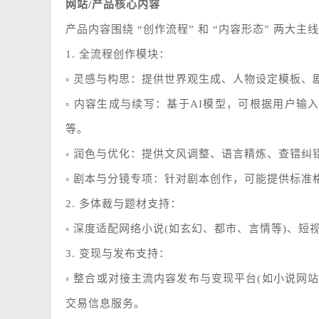
网站/产品核心内容
产品内容围绕 “创作流程” 和 “内容形态” 两大主
1. 全流程创作模块：
◦ 灵感与构思：提供世界观生成、人物设定模板、
◦ 内容生成与续写：基于AI模型，可根据用户
等。
◦ 润色与优化：提供文风调整、语言精炼、查错
◦ 剧本与分镜专项：针对剧本创作，可能提供标
2. 多体裁与题材支持：
◦ 深度适配网络小说(如玄幻、都市、言情等)、
3. 变现与发布支持：
◦ 整合或对接主流内容发布与变现平台(如小说网
交易信息服务。