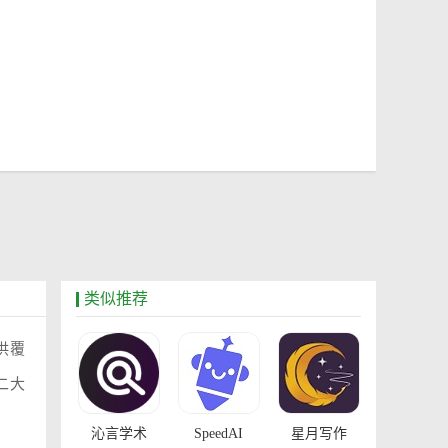
类似推荐
供覆
二大
沁言学术
SpeedAI
星月写作