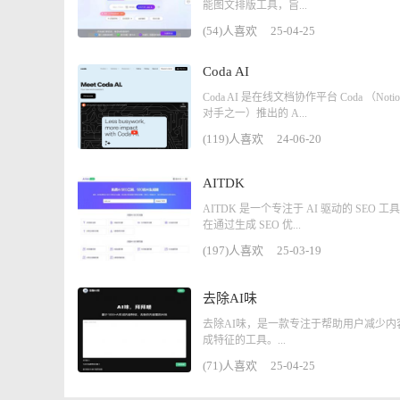
能图文排版工具，旨...
(54)人喜欢
25-04-25
Coda AI
Coda AI 是在线文档协作平台 Coda （Not
对手之一）推出的 A...
(119)人喜欢
24-06-20
AITDK
AITDK 是一个专注于 AI 驱动的 SEO 
在通过生成 SEO 优...
(197)人喜欢
25-03-19
去除AI味
去除AI味，是一款专注于帮助用户减少内
成特征的工具。...
(71)人喜欢
25-04-25