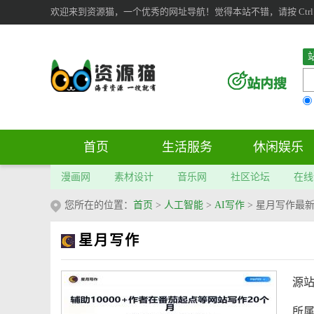
欢迎来到资源猫，一个优秀的网址导航！觉得本站不错，请按 Ctrl 
首页
生活服务
休闲娱乐
漫画网
素材设计
音乐网
社区论坛
在线
您所在的位置：
首页
>
人工智能
>
AI写作
>
星月写作最
星月写作
源
所