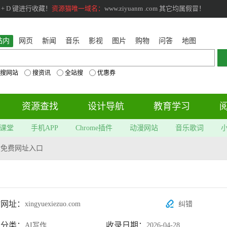
+ D 键进行收藏！
资源猫唯一域名：
www.ziyuanm .com 其它均属假冒！
站内
网页
新闻
音乐
影视
图片
购物
问答
地图
搜网站
搜资讯
全站搜
优惠券
资源查找
设计导航
教育学习
课堂
手机APP
Chrome插件
动漫网站
音乐歌词
新免费网址入口
站网址：
xingyuexiezuo.com
纠错
属分类：
收录日期：
AI写作
2026-04-28