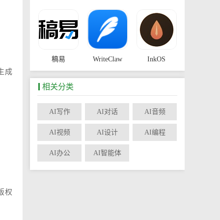
稿易
WriteClaw
InkOS
生成
相关分类
AI写作
AI对话
AI音频
LessAI
降迹灵AI
AI视频
AI设计
AI编程
AI办公
AI智能体
版权