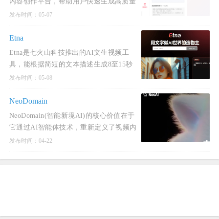
内容创作平台，帮助用户快速生成高质量
的电商营销视频。
发布时间：05-07
Etna
Etna是七火山科技推出的AI文生视频工
具，能根据简短的文本描述生成8至15秒
的4K高清视频内容，帧率高达60fps。
发布时间：05-08
NeoDomain
NeoDomain(智能新境AI)的核心价值在于
它通过AI智能体技术，重新定义了视频内
容的生产范式：将专业、重人力的视频制
发布时间：04-22
作流程，转化为一个