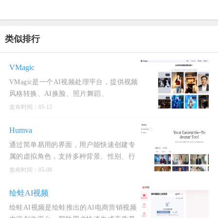
类似排行
VMagic
VMagic是一个AI视频处理平台，提供视频
风格转换、AI换脸、照片舞蹈、
LivePortrait、面部动作控制和视频增强等
发布时间：05-12
功能。
Humva
通过简单易用的界面，用户能快速创建专
属的虚拟角色，支持多种背景、性别、行
业和服装选择，满足不同场景需求。
发布时间：05-08
绘蛙AI视频
绘蛙AI视频是绘蛙推出的AI电商营销视频