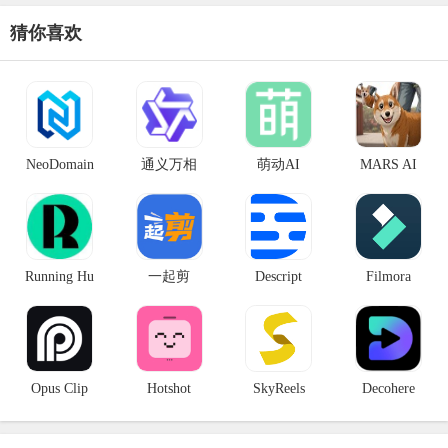
猜你喜欢
NeoDomain
通义万相
萌动AI
MARS AI
Running Hu
一起剪
Descript
Filmora
Opus Clip
Hotshot
SkyReels
Decohere