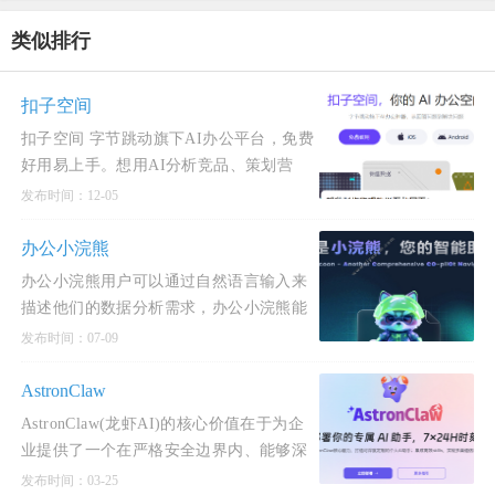
类似排行
扣子空间
扣子空间 字节跳动旗下AI办公平台，免费
好用易上手。想用AI分析竞品、策划营
销、打造爆款、写述职报告、做转正
发布时间：12-05
PPT？无需复杂指令，在扣
办公小浣熊
办公小浣熊用户可以通过自然语言输入来
描述他们的数据分析需求，办公小浣熊能
够理解并执行这些需求，自动将数据转化
发布时间：07-09
为有意义的分析结
AstronClaw
AstronClaw(龙虾AI)的核心价值在于为企
业提供了一个在严格安全边界内、能够深
度融入业务流程并驱动效率革命的“可信
发布时间：03-25