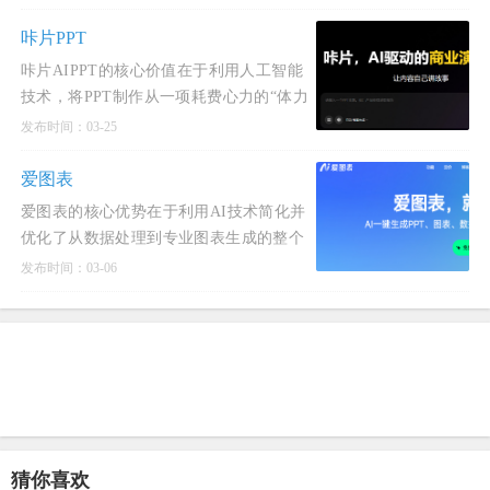
赖AI伙伴”。
咔片PPT
咔片AIPPT的核心价值在于利用人工智能
技术，将PPT制作从一项耗费心力的“体力
+脑力劳动”转变为以创意和决策为核心的
发布时间：03-25
高效流程。它
爱图表
爱图表的核心优势在于利用AI技术简化并
优化了从数据处理到专业图表生成的整个
流程。
发布时间：03-06
猜你喜欢