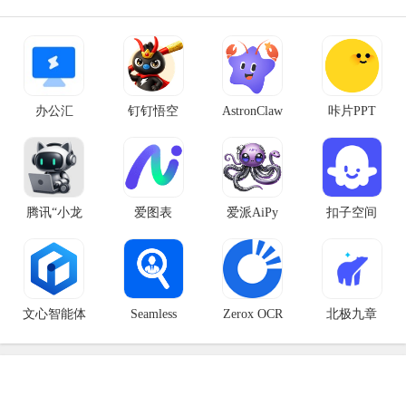
办公汇
钉钉悟空
AstronClaw
咔片PPT
腾讯“小龙
爱图表
爱派AiPy
扣子空间
文心智能体
Seamless
Zerox OCR
北极九章