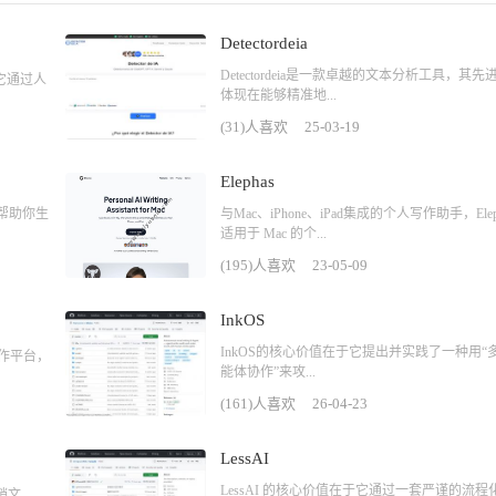
Detectordeia
Detectordeia是一款卓越的文本分析工具，其先
它通过人
体现在能够精准地...
(31)人喜欢
25-03-19
Elephas
以帮助你生
与Mac、iPhone、iPad集成的个人写作助手，Elep
适用于 Mac 的个...
(195)人喜欢
23-05-09
InkOS
InkOS的核心价值在于它提出并实践了一种用“
写作平台，
能体协作”来攻...
(161)人喜欢
26-04-23
LessAI
LessAI 的核心价值在于它通过一套严谨的流程
销文