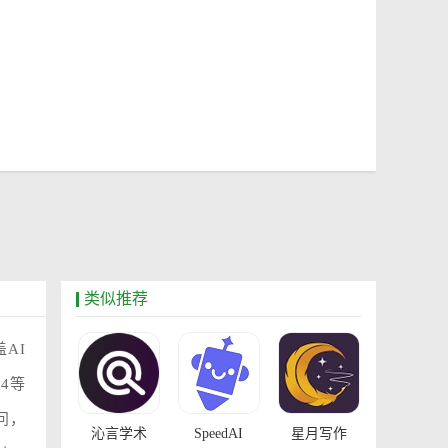
类似推荐
AI
4等
问，
沁言学术
SpeedAI
星月写作