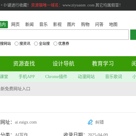
+ D 键进行收藏！
资源猫唯一域名：
www.ziyuanm .com 其它均属假冒！
站内
网页
新闻
音乐
影视
图片
购物
问答
地图
搜网站
搜资讯
全站搜
优惠券
资源查找
设计导航
教育学习
课堂
手机APP
Chrome插件
动漫网站
音乐歌词
最新免费网址入口
站网址：
ai.eaigx.com
纠错
属分类：
收录日期：
AI写作
2025-04-09