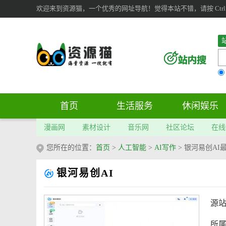
欢迎来到资源猫，一个优秀的网址导航！觉得本站不错，请按 Ctrl 
首页
生活服务
休闲娱乐
漫画网
素材设计
音乐网
社区论坛
在线
您所在的位置：
首页
>
人工智能
>
AI写作
>
银河易创AI
银河易创AI
源
所