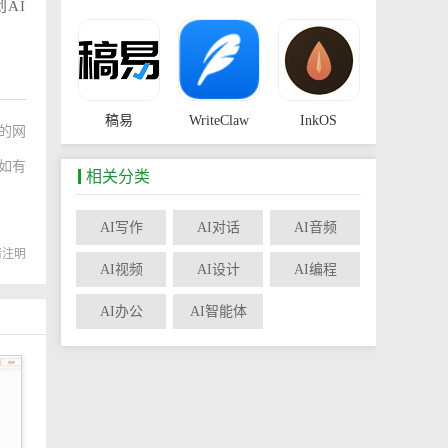
AI
稿易
WriteClaw
InkOS
的网
如有
相关分类
AI写作
AI对话
AI音频
转载请注明
LessAI
降迹灵AI
AI视频
AI设计
AI编程
AI办公
AI智能体