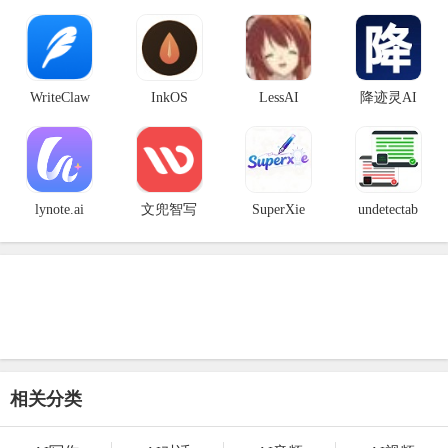
WriteClaw
InkOS
LessAI
降迹灵AI
lynote.ai
文兜智写
SuperXie
undetectab
相关分类