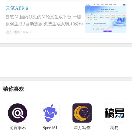
质量。它不仅适
云笔AI论文
云笔AI,国内领先的AI论文生成平台.一键
原创生成,!自动选题,免费生成大纲,10分钟
生成万字正文,文献综述,开题报告任务书
发布时间：03-19
一应俱全,
猜你喜欢
沁言学术
SpeedAI
星月写作
稿易