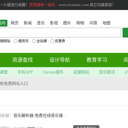
+ D 键进行收藏！
资源猫唯一域名：
www.ziyuanm .com 其它均属假冒！
站内
网页
新闻
音乐
影视
图片
购物
问答
地图
搜网站
搜资讯
全站搜
优惠券
资源查找
设计导航
教育学习
课堂
手机APP
Chrome插件
动漫网站
音乐歌词
新免费网址入口
站标题：
音乐解析器-免费在线音乐搜索下载