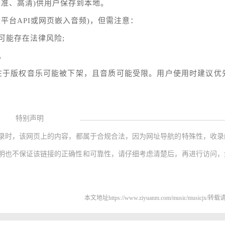
准、高清)供用户保存到本地。
平台API或网页嵌入音频)，但需注意：
可能存在法律风险;
。
在于版权音乐可能被下架，且音质可能受限。用户使用时建议优
特别声明
录时，该网页上的内容，都属于合规合法，因为网址导航的特殊性，收录
明也不保证该链接的正确性和可靠性，请仔细考虑清楚后，再进行访问，
本文地址https://www.ziyuanm.com/music/musicjx/转