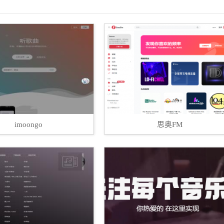
imoongo
思奥FM