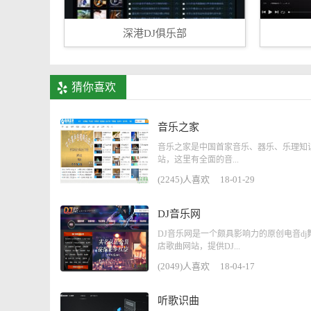
深港DJ俱乐部
猜你喜欢
音乐之家
音乐之家是中国首家音乐、器乐、乐理知
站，这里有全面的音...
(2245)人喜欢
18-01-29
DJ音乐网
DJ音乐网是一个颇具影响力的原创电音dj
店歌曲网站，提供DJ...
(2049)人喜欢
18-04-17
听歌识曲