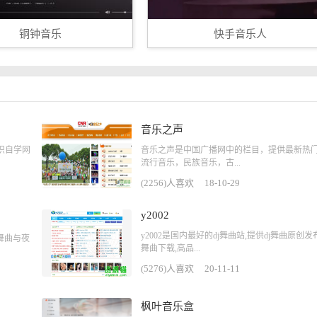
铜钟音乐
快手音乐人
音乐之声
识自学网
音乐之声是中国广播网中的栏目，提供最新热
流行音乐，民族音乐，古...
(2256)人喜欢
18-10-29
y2002
y2002是国内最好的dj舞曲站,提供dj舞曲原创发布
舞曲与夜
舞曲下载,高品...
(5276)人喜欢
20-11-11
枫叶音乐盒