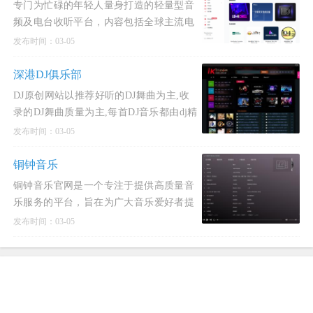
专门为忙碌的年轻人量身打造的轻量型音
频及电台收听平台，内容包括全球主流电
台流媒体以及各种风格流派的音乐电台播
发布时间：03-05
放收听服务，让用
深港DJ俱乐部
DJ原创网站以推荐好听的DJ舞曲为主,收
录的DJ舞曲质量为主,每首DJ音乐都由dj精
心打造,下载好听的DJ舞曲,感受香港与深
发布时间：03-05
圳两地的dj文
铜钟音乐
铜钟音乐官网是一个专注于提供高质量音
乐服务的平台，旨在为广大音乐爱好者提
供一个便捷、全面的音乐体验。该网站以
发布时间：03-05
其独特的播放器