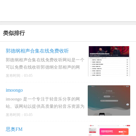
类似排行
郭德纲相声合集在线免费收听
郭德纲相声合集在线免费收听网站是一个
可以免费在线收听郭德纲全部相声的网
站。收录郭德纲于谦最新相声，德云社相
发布时间：03-05
声全集，包括《论捧
imoongo
imoongo 是一个专注于轻音乐分享的网
站。该网站以提供高质量的轻音乐资源为
主，致力于为用户提供沉浸式的听觉体
发布时间：03-05
验。网站功能与特点
思奥FM