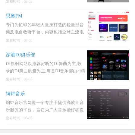
主，致力于为用户提供沉浸式的听觉体
发布时间：03-05
验。网站功能与特点
思奥FM
专门为忙碌的年轻人量身打造的轻量型音
频及电台收听平台，内容包括全球主流电
台流媒体以及各种风格流派的音乐电台播
发布时间：03-05
放收听服务，让用
深港DJ俱乐部
DJ原创网站以推荐好听的DJ舞曲为主,收
录的DJ舞曲质量为主,每首DJ音乐都由dj精
心打造,下载好听的DJ舞曲,感受香港与深
发布时间：03-05
圳两地的dj文
铜钟音乐
铜钟音乐官网是一个专注于提供高质量音
乐服务的平台，旨在为广大音乐爱好者提
供一个便捷、全面的音乐体验。该网站以
发布时间：03-05
其独特的播放器