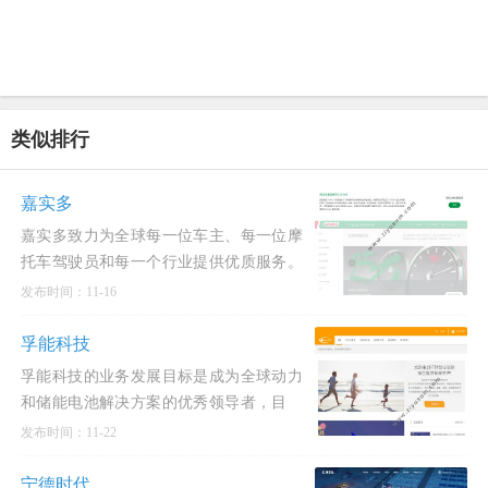
类似排行
嘉实多
嘉实多致力为全球每一位车主、每一位摩
托车驾驶员和每一个行业提供优质服务。
流动的科技，这是我们兑现承诺的法宝。
发布时间：11-16
有了这一法宝，我
孚能科技
孚能科技的业务发展目标是成为全球动力
和储能电池解决方案的优秀领导者，目
前，已和国内外知名的OEMs确定了长期
发布时间：11-22
战略合作关系，共同推动
宁德时代