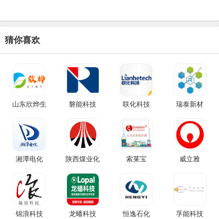
猜你喜欢
山东欣烨生
磐能科技
联化科技
瑞泰新材
湘潭电化
陕西煤业化
索莱宝
威立雅
锦浪科技
龙蟠科技
恒逸石化
孚能科技