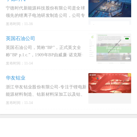
宁德时代新能源科技股份有限公司是全球
领先的锂离子电池研发制造公司，公司专
注于新能源汽车动力电池系统、储能系统
发布时间：11-16
的研发、生产和
英国石油公司
英国石油公司，简称“BP”，正式英文全
称“BP p.l.c.”，1909年BP由威廉·诺克斯·
达西创立，是世界大私营石油公司之一，
发布时间：11-14
也是世界前十大私
华友钴业
浙江华友钴业股份有限公司-专注于锂电新
能源材料制造、钴新材料深加工以及钴、
铜有色金属采、选、冶的高新技术企业。
发布时间：11-14
公司主要产