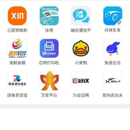
心甜智能柜
佳博
融合通信平
环球车享
港航纵横
芯烨打印机
小黄鸭
兔喜生活
国泰君安道
万里平台
31会议网
室内高尔夫