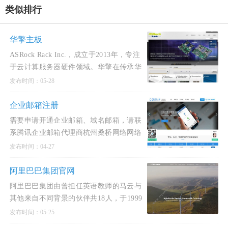
类似排行
华擎主板
ASRock Rack Inc.，成立于2013年，专注
于云计算服务器硬件领域。华擎在传承华
擎“创意、考量、性价比”的设计理念的同
发布时间：05-28
时，致力以创新的
企业邮箱注册
需要申请开通企业邮箱、域名邮箱，请联
系腾讯企业邮箱代理商杭州桑桥网络网络
科技有限公司进行企业邮箱注册。
发布时间：04-27
阿里巴巴集团官网
阿里巴巴集团由曾担任英语教师的马云与
其他来自不同背景的伙伴共18人，于1999
年在中国杭州创立。从一开始，所有创始
发布时间：05-25
人就深信互联网能