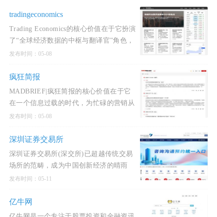
tradingeconomics
Trading Economics的核心价值在于它扮演
了“全球经济数据的中枢与翻译官”角色，
将杂乱、分散、格式不一的官方原始数
发布时间：05-08
据，标准化、可
疯狂简报
MADBRIEF|疯狂简报的核心价值在于它
在一个信息过载的时代，为忙碌的营销从
业者扮演了“专业信息过滤者”、“创意灵感
发布时间：05-08
催化剂”和“
深圳证券交易所
深圳证券交易所(深交所)已超越传统交易
场所的范畴，成为中国创新经济的晴雨
表、发动机和催化剂。它通过其层次分
发布时间：05-11
明、功能完善的多层
亿牛网
亿牛网是一个专注于股票投资和金融资讯